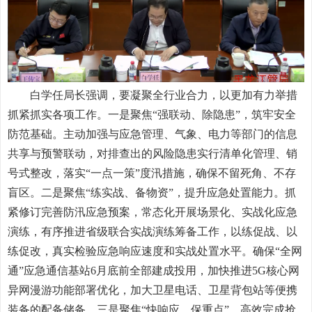
白学任局长强调，要凝聚全行业合力，以更加有力举措
抓紧抓实各项工作。一是聚焦“强联动、除隐患”，筑牢安全
防范基础。主动加强与应急管理、气象、电力等部门的信息
共享与预警联动，对排查出的风险隐患实行清单化管理、销
号式整改，落实“一点一策”度汛措施，确保不留死角、不存
盲区。二是聚焦“练实战、备物资”，提升应急处置能力。抓
紧修订完善防汛应急预案，常态化开展场景化、实战化应急
演练，有序推进省级联合实战演练筹备工作，以练促战、以
练促改，真实检验应急响应速度和实战处置水平。确保“全网
通”应急通信基站6月底前全部建成投用，加快推进5G核心网
异网漫游功能部署优化，加大卫星电话、卫星背包站等便携
装备的配备储备。三是聚焦“快响应、保重点”，高效完成抢