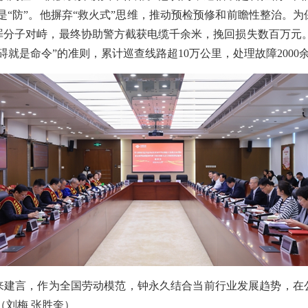
更是“防”。他摒弃“救火式”思维，推动预检预修和前瞻性整治。
分子对峙，最终协助警方截获电缆千余米，挽回损失数百万元。
就是命令”的准则，累计巡查线路超10万公里，处理故障2000余
来建言，作为全国劳动模范，钟永久结合当前行业发展趋势，在
（刘梅 张胜奎）