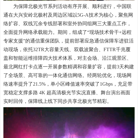
为保障北极光节系列活动有序开展、顺利进行，中国联
通在大兴安岭北极村及周边区域以5G-A技术为核心，聚焦网
络扩容、双线冗余专线部署和室外协同组网三大重点工作，
全面提升网络承载能力。期间，组成了“现场技术骨干+远程
专家支援”的通信重保团队，提前部署应急通信保障车进驻活
动现场，依托32TR大容量天线、双载波聚合、FTTR千兆覆
盖和智能运维排障四大技术体系，对主会场、沿江观景区、
最北网红打卡点逐一开展参数精调和容量扩容，提前3天构建
了全场景、高可靠的一体化通信网络。经两轮优化，现场网
络速率提升了21.5%，单小区峰值速率突破了1Gbps，充足带
宽稳定支撑多路 4K 超高清极光节实况直播、舞台演出画面
实时回传，保障线上线下同步共享北极光节精彩。