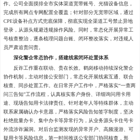
作。公司全面摸排全市实体渠道宽带账号、光猫设备信息，
完成所有网点专网配置全覆盖；针对部分无宽带区域，通过
CPE设备补点方式兜底保障，彻底实现全渠道工号禁止异地
登录，从源头规避违规操作风险。同时，常态化开展异常工
号核查整治，逐条梳理问题台账、闭环整改落实，对违规人
员严肃追责问责。
深化警企常态协作，搭建线索闭环处置体系
反诈工作重在联动、贵在长效。鹤岗移动持续深化警企
协作机制，主动对接公安部门，常态化开展线索互通、联合
核查、同步处置工作。在日常开户工作中，严格落实“一查两
问三告知”工作流程，认真核实客户身份、详细询问用卡用
途、现场告知用卡法律责任。针对老年人等特殊群体，主动
联系家属确认办卡意愿，严格落实风险告知签字制度，坚决
杜绝批量办卡、集中办卡等异常行为，从业务源头卡住号卡
外流涉诈漏洞。对后台监测发现的异常开户、高频漫游、可
疑用卡等风险信息，第一时间推送公安部门协同核查，形