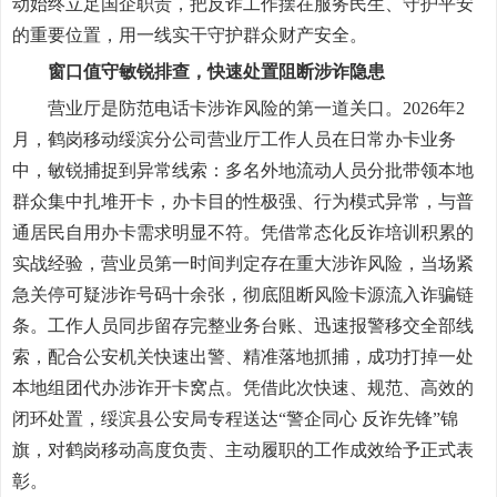
动始终立足国企职责，把反诈工作摆在服务民生、守护平安
的重要位置，用一线实干守护群众财产安全。
窗口值守敏锐排查，快速处置阻断涉诈隐患
营业厅是防范电话卡涉诈风险的第一道关口。2026年2
月，鹤岗移动绥滨分公司营业厅工作人员在日常办卡业务
中，敏锐捕捉到异常线索：多名外地流动人员分批带领本地
群众集中扎堆开卡，办卡目的性极强、行为模式异常，与普
通居民自用办卡需求明显不符。凭借常态化反诈培训积累的
实战经验，营业员第一时间判定存在重大涉诈风险，当场紧
急关停可疑涉诈号码十余张，彻底阻断风险卡源流入诈骗链
条。工作人员同步留存完整业务台账、迅速报警移交全部线
索，配合公安机关快速出警、精准落地抓捕，成功打掉一处
本地组团代办涉诈开卡窝点。凭借此次快速、规范、高效的
闭环处置，绥滨县公安局专程送达“警企同心 反诈先锋”锦
旗，对鹤岗移动高度负责、主动履职的工作成效给予正式表
彰。