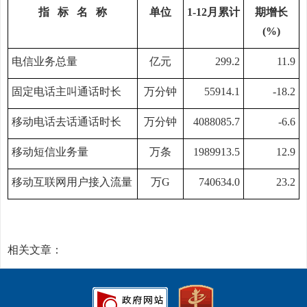
指
标
名
称
单位
1
-12
月
累计
期增长
(%)
电信业务总量
亿元
299.2
11.9
固定电话主叫通话时长
万分钟
55914.1
-18.2
移动电话去话通话时长
万分钟
4088085.7
-6.6
移动短信业务量
万条
1989913.5
12.9
移动互联网用户接入流量
万
G
740634.0
23.2
相关文章：